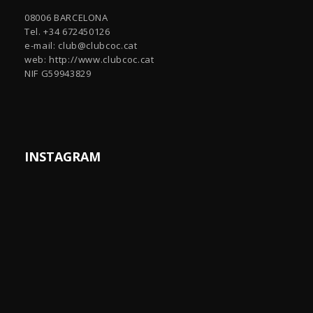
08006 BARCELONA
Tel. +34 672450126
e-mail:
club@clubcoc.cat
web: http://www.clubcoc.cat
NIF G59943829
INSTAGRAM