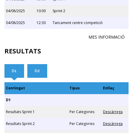
04/08/2025
10:00
Sprint 2
04/08/2025
12:30
Tancament centre competició
MES INFORMACIÓ
RESULTATS
D1
D2
Contingut
Tipus
Enllaç
D1
Resultats Sprint 1
Per Categories
Descàrrega
Resultats Sprint 2
Per Categories
Descàrrega